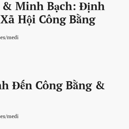
 & Minh Bạch: Định
 Xã Hội Công Bằng
les/medi
nh Đến Công Bằng &
les/medi