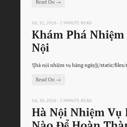
Read On →
JUL 31, 2026 - 2 MINUTE READ
Khám Phá Nhiệm 
Nội
![hà nội nhiệm vụ hàng ngày](/static/files
Read On →
JUL 30, 2026 - 2 MINUTE READ
Hà Nội Nhiệm Vụ
Nào Để Hoàn Thà