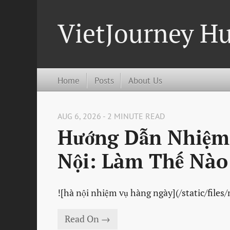
VietJourney H
Home
Posts
About Us
AUG 6, 2026 - 2 MINUTE READ
Hướng Dẫn Nhiệm 
Nội: Làm Thế Nào
![hà nội nhiệm vụ hàng ngày](/static/files
Read On →