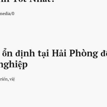
/media/0
ổn định tại Hải Phòng đ
nghiệp
iển, việ