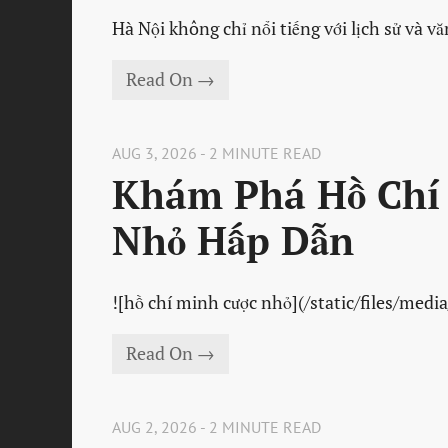
Hà Nội không chỉ nổi tiếng với lịch sử và v
Read On →
AUG 3, 2026 - 2 MINUTE READ
Khám Phá Hồ Chí 
Nhỏ Hấp Dẫn
![hồ chí minh cược nhỏ](/static/files/med
Read On →
AUG 2, 2026 - 2 MINUTE READ